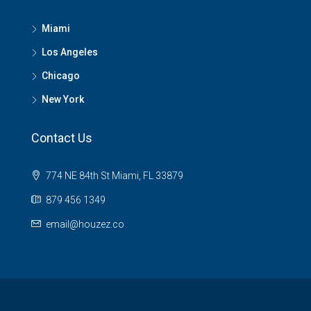
Miami
Los Angeles
Chicago
New York
Contact Us
774 NE 84th St Miami, FL 33879
879 456 1349
email@houzez.co