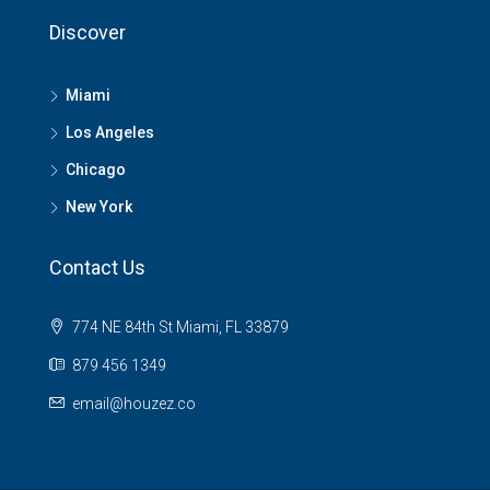
Discover
Miami
Los Angeles
Chicago
New York
Contact Us
774 NE 84th St Miami, FL 33879
879 456 1349
email@houzez.co