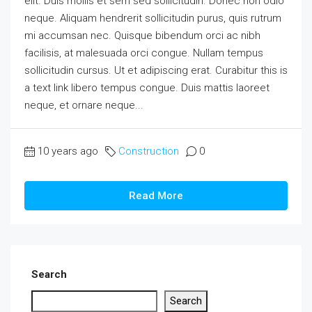
elit. Duis mollis et sem sed sollicitudin. Donec non odio
neque. Aliquam hendrerit sollicitudin purus, quis rutrum
mi accumsan nec. Quisque bibendum orci ac nibh
facilisis, at malesuada orci congue. Nullam tempus
sollicitudin cursus. Ut et adipiscing erat. Curabitur this is
a text link libero tempus congue. Duis mattis laoreet
neque, et ornare neque...
10 years ago
Construction
0
Read More
Search
Search