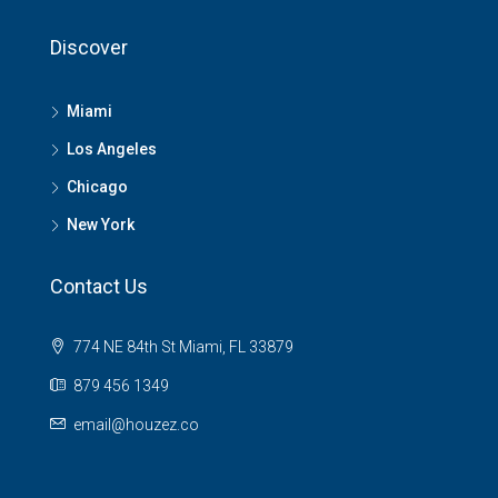
Discover
Miami
Los Angeles
Chicago
New York
Contact Us
774 NE 84th St Miami, FL 33879
879 456 1349
email@houzez.co