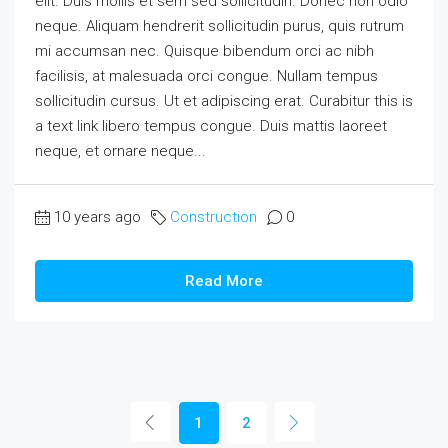
elit. Duis mollis et sem sed sollicitudin. Donec non odio
neque. Aliquam hendrerit sollicitudin purus, quis rutrum
mi accumsan nec. Quisque bibendum orci ac nibh
facilisis, at malesuada orci congue. Nullam tempus
sollicitudin cursus. Ut et adipiscing erat. Curabitur this is
a text link libero tempus congue. Duis mattis laoreet
neque, et ornare neque...
10 years ago
Construction
0
Read More
1
2