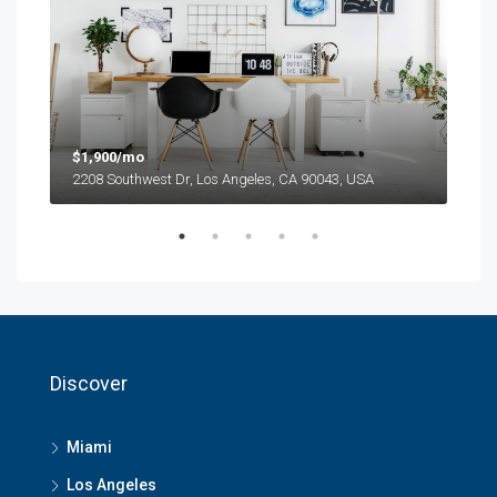
$1,900/mo
$99
2208 Southwest Dr, Los Angeles, CA 90043, USA
6111
Discover
Miami
Los Angeles