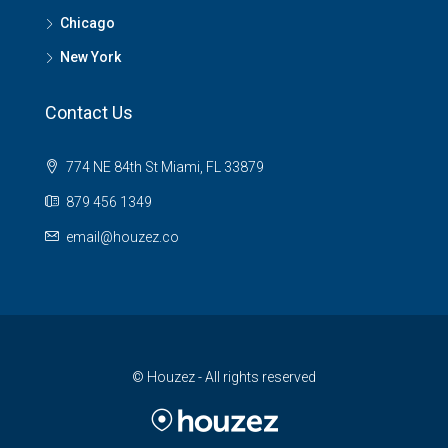
Chicago
New York
Contact Us
774 NE 84th St Miami, FL 33879
879 456 1349
email@houzez.co
© Houzez - All rights reserved