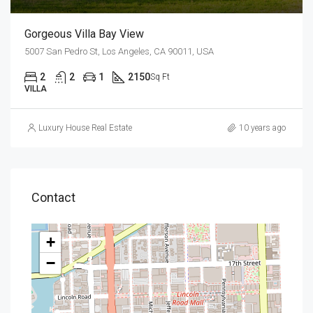
Gorgeous Villa Bay View
5007 San Pedro St, Los Angeles, CA 90011, USA
2
2
1
2150
Sq Ft
VILLA
Luxury House Real Estate
10 years ago
Contact
+
−