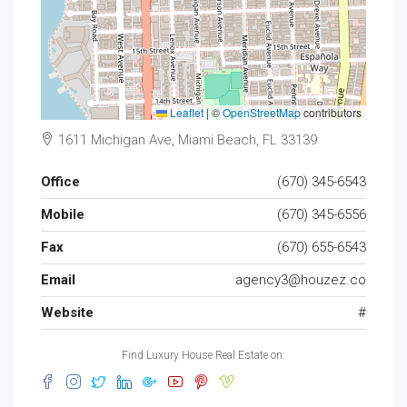
Leaflet
|
©
OpenStreetMap
contributors
1611 Michigan Ave, Miami Beach, FL 33139
Office
(670) 345-6543
Mobile
(670) 345-6556
Fax
(670) 655-6543
Email
agency3@houzez.co
Website
#
Find Luxury House Real Estate on: