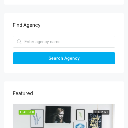
Find Agency
Search Agency
Featured
SALE
FEATURED
FOR RENT
FEA