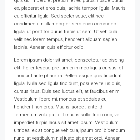
quis dui imperdiet pretium et eu purus. Fusce purus
ex, placerat et eros quis, lacinia tempor ligula. Mauris
eu efficitur ligula. Sed scelerisque, elit nec
condimentum ullamcorper, sem enim commodo
ligula, ut porttitor purus turpis ut sem. Ut vehicula
velit nec lorem tempus, hendrerit aliquam sapien
lacinia. Aenean quis efficitur odio.
Lorem ipsum dolor sit amet, consectetur adipiscing
elit. Pellentesque pretium enim nec ligula cursus, et
tincidunt ante pharetra. Pellentesque quis tincidunt
ligula. Nulla sed ligula tincidunt, posuere tellus quis,
cursus risus. Duis sed luctus elit, at faucibus enim.
Vestibulum libero mi, rhoncus et sodales eu,
hendrerit non eros. Mauris laoreet, ante id
fermentum volutpat, elit mauris sollicitudin orci, vel
imperdiet turpis lacus sit amet ipsum. Vestibulum
ultrices, ex at congue vehicula, ipsum orci bibendum
nunc, at vestibulum nisl justo sit amet orci. Aenean