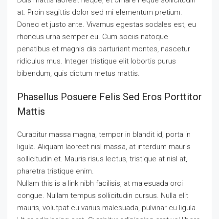
Duis mattis laoreet neque, et ornare neque sollicitudin
at. Proin sagittis dolor sed mi elementum pretium.
Donec et justo ante. Vivamus egestas sodales est, eu
rhoncus urna semper eu. Cum sociis natoque
penatibus et magnis dis parturient montes, nascetur
ridiculus mus. Integer tristique elit lobortis purus
bibendum, quis dictum metus mattis.
Phasellus Posuere Felis Sed Eros Porttitor
Mattis
Curabitur massa magna, tempor in blandit id, porta in
ligula. Aliquam laoreet nisl massa, at interdum mauris
sollicitudin et. Mauris risus lectus, tristique at nisl at,
pharetra tristique enim.
Nullam this is a link nibh facilisis, at malesuada orci
congue. Nullam tempus sollicitudin cursus. Nulla elit
mauris, volutpat eu varius malesuada, pulvinar eu ligula.