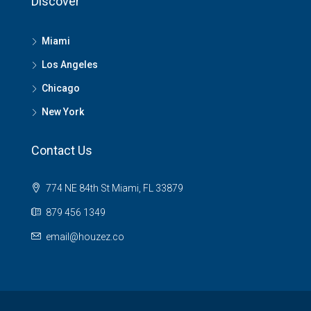
Discover
Miami
Los Angeles
Chicago
New York
Contact Us
774 NE 84th St Miami, FL 33879
879 456 1349
email@houzez.co