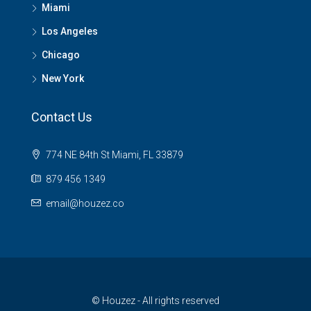
Miami
Los Angeles
Chicago
New York
Contact Us
774 NE 84th St Miami, FL 33879
879 456 1349
email@houzez.co
© Houzez - All rights reserved