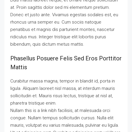
Duis mattis laoreet neque, et ornare neque sollicitudin
at. Proin sagittis dolor sed mi elementum pretium.
Donec et justo ante. Vivamus egestas sodales est, eu
rhoncus urna semper eu. Cum sociis natoque
penatibus et magnis dis parturient montes, nascetur
ridiculus mus. Integer tristique elit lobortis purus
bibendum, quis dictum metus mattis.
Phasellus Posuere Felis Sed Eros Porttitor
Mattis
Curabitur massa magna, tempor in blandit id, porta in
ligula. Aliquam laoreet nisl massa, at interdum mauris
sollicitudin et. Mauris risus lectus, tristique at nisl at,
pharetra tristique enim.
Nullam this is a link nibh facilisis, at malesuada orci
congue. Nullam tempus sollicitudin cursus. Nulla elit
mauris, volutpat eu varius malesuada, pulvinar eu ligula.